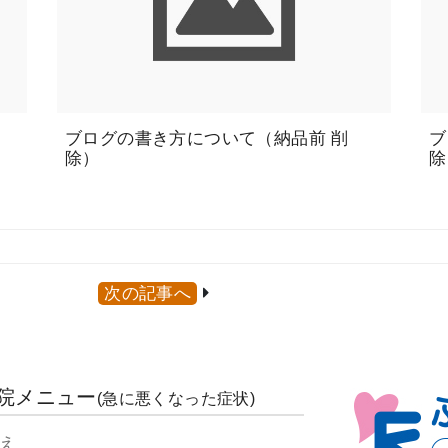
ブログの書き方について（納品前 削
ブ
除）
除
）
）
次の記事へ
院メニュー
(急に悪くなった症状)
え