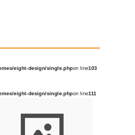
emes/eight-design/single.php
on line
103
emes/eight-design/single.php
on line
111