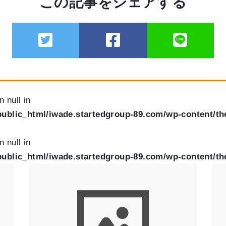
この記事をシェアする
n null in
ublic_html/iwade.startedgroup-89.com/wp-content/th
n null in
ublic_html/iwade.startedgroup-89.com/wp-content/th