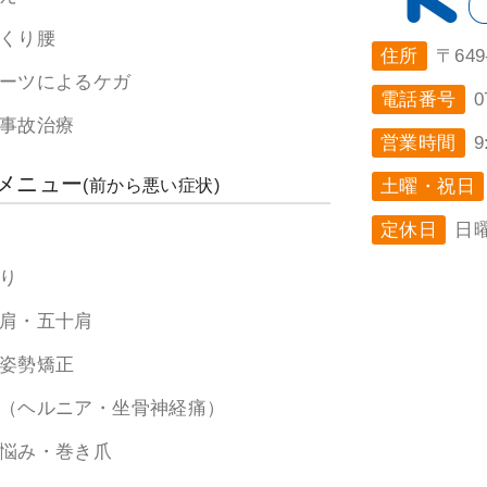
くり腰
住所
〒64
ーツによるケガ
電話番号
0
事故治療
営業時間
9
メニュー
(前から悪い症状)
土曜・祝日
定休日
日
り
肩・五十肩
姿勢矯正
（ヘルニア・坐骨神経痛）
悩み・巻き爪